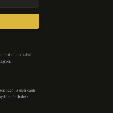
an biri olarak kabul
aşıyor.
erinden lisanslı canlı
ydalanabilirsiniz.