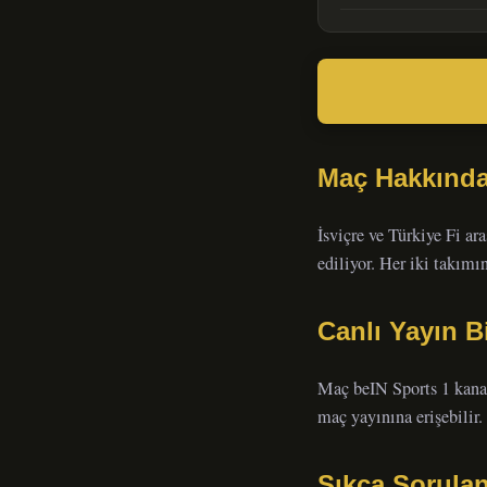
Maç Hakkınd
İsviçre ve Türkiye Fi a
ediliyor. Her iki takım
Canlı Yayın Bi
Maç beIN Sports 1 kanal
maç yayınına erişebilir.
Sıkça Sorulan