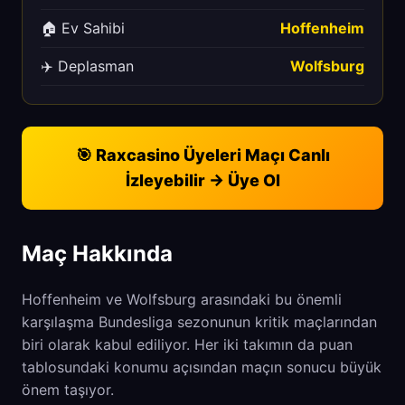
🏠 Ev Sahibi
Hoffenheim
✈️ Deplasman
Wolfsburg
🎯 Raxcasino Üyeleri Maçı Canlı
İzleyebilir → Üye Ol
Maç Hakkında
Hoffenheim ve Wolfsburg arasındaki bu önemli
karşılaşma Bundesliga sezonunun kritik maçlarından
biri olarak kabul ediliyor. Her iki takımın da puan
tablosundaki konumu açısından maçın sonucu büyük
önem taşıyor.