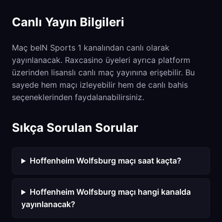
Canlı Yayın Bilgileri
Maç beIN Sports 1 kanalından canlı olarak
yayınlanacak. Raxcasino üyeleri ayrıca platform
üzerinden lisanslı canlı maç yayınına erişebilir. Bu
sayede hem maçı izleyebilir hem de canlı bahis
seçeneklerinden faydalanabilirsiniz.
Sıkça Sorulan Sorular
Hoffenheim Wolfsburg maçı saat kaçta?
Hoffenheim Wolfsburg maçı hangi kanalda
yayınlanacak?