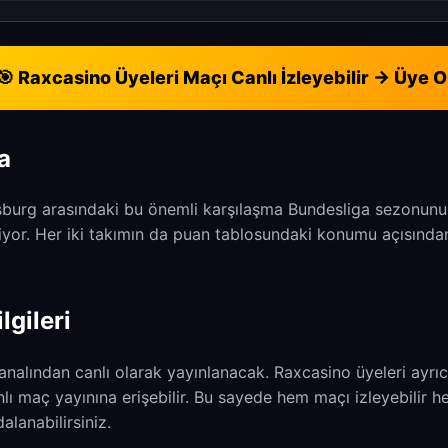
🎯 Raxcasino Üyeleri Maçı Canlı İzleyebilir → Üye O
a
burg arasındaki bu önemli karşılaşma Bundesliga sezonunun
iliyor. Her iki takımın da puan tablosundaki konumu açısınd
lgileri
nalından canlı olarak yayınlanacak. Raxcasino üyeleri ayrı
nlı maç yayınına erişebilir. Bu sayede hem maçı izleyebilir h
lanabilirsiniz.