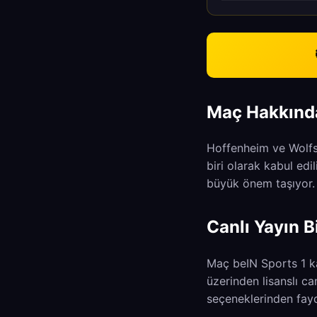
Maç Hakkınd
Hoffenheim ve Wolfs
biri olarak kabul ed
büyük önem taşıyor.
Canlı Yayın Bi
Maç beIN Sports 1 ka
üzerinden lisanslı ca
seçeneklerinden fayda