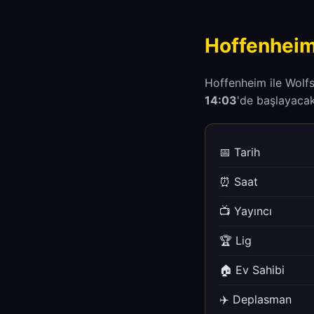
Hoffenheim
Hoffenheim ile Wolf
14:03
'de başlayacak
📅 Tarih
⏰ Saat
📺 Yayıncı
🏆 Lig
🏠 Ev Sahibi
✈️ Deplasman