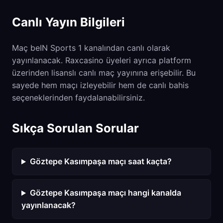
Canlı Yayın Bilgileri
Maç beIN Sports 1 kanalından canlı olarak
yayınlanacak. Raxcasino üyeleri ayrıca platform
üzerinden lisanslı canlı maç yayınına erişebilir. Bu
sayede hem maçı izleyebilir hem de canlı bahis
seçeneklerinden faydalanabilirsiniz.
Sıkça Sorulan Sorular
Göztepe Kasımpaşa maçı saat kaçta?
Göztepe Kasımpaşa maçı hangi kanalda
yayınlanacak?