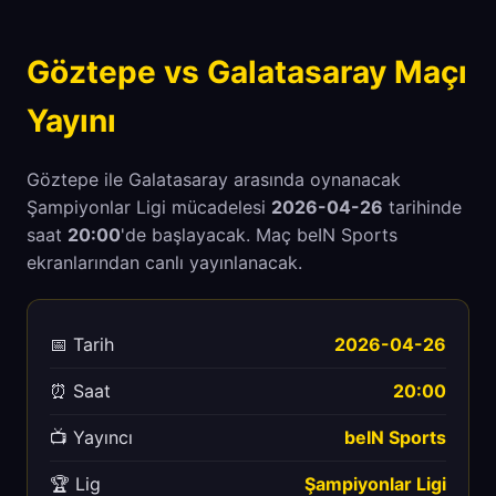
Göztepe vs Galatasaray Maçı
Yayını
Göztepe ile Galatasaray arasında oynanacak
Şampiyonlar Ligi mücadelesi
2026-04-26
tarihinde
saat
20:00
'de başlayacak. Maç beIN Sports
ekranlarından canlı yayınlanacak.
📅 Tarih
2026-04-26
⏰ Saat
20:00
📺 Yayıncı
beIN Sports
🏆 Lig
Şampiyonlar Ligi