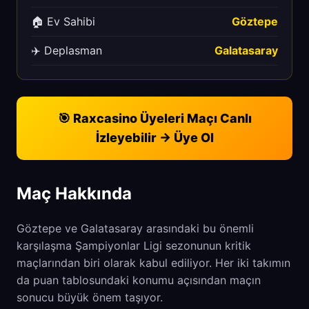
🏠 Ev Sahibi
Göztepe
✈️ Deplasman
Galatasaray
🎯 Raxcasino Üyeleri Maçı Canlı
İzleyebilir → Üye Ol
Maç Hakkında
Göztepe ve Galatasaray arasındaki bu önemli
karşılaşma Şampiyonlar Ligi sezonunun kritik
maçlarından biri olarak kabul ediliyor. Her iki takımın
da puan tablosundaki konumu açısından maçın
sonucu büyük önem taşıyor.