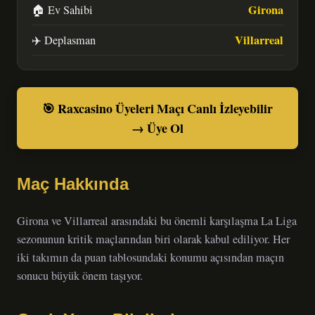
Girona
🏠 Ev Sahibi
Villarreal
✈️ Deplasman
🎯 Raxcasino Üyeleri Maçı Canlı İzleyebilir
→ Üye Ol
Maç Hakkında
Girona ve Villarreal arasındaki bu önemli karşılaşma La Liga
sezonunun kritik maçlarından biri olarak kabul ediliyor. Her
iki takımın da puan tablosundaki konumu açısından maçın
sonucu büyük önem taşıyor.