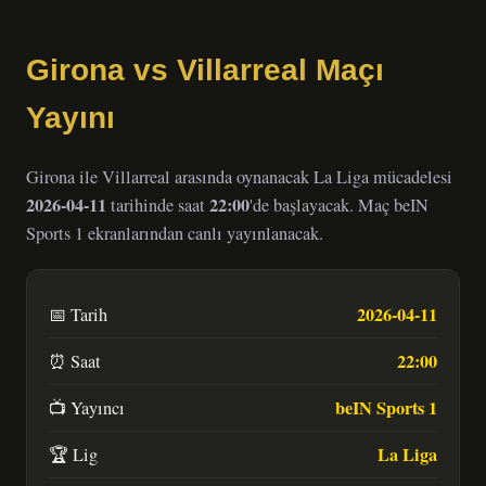
Girona vs Villarreal Maçı
Yayını
Girona ile Villarreal arasında oynanacak La Liga mücadelesi
2026-04-11
22:00
tarihinde saat
'de başlayacak. Maç beIN
Sports 1 ekranlarından canlı yayınlanacak.
2026-04-11
📅 Tarih
22:00
⏰ Saat
beIN Sports 1
📺 Yayıncı
La Liga
🏆 Lig