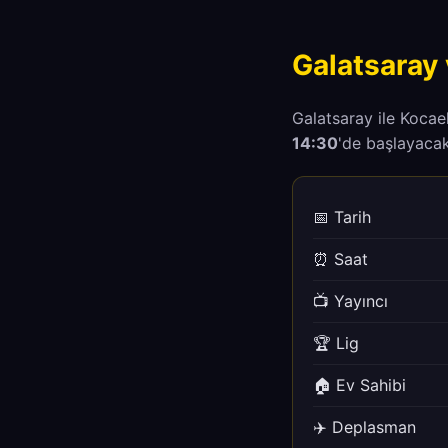
Galatsaray 
Galatsaray ile Koca
14:30
'de başlayacak
📅 Tarih
⏰ Saat
📺 Yayıncı
🏆 Lig
🏠 Ev Sahibi
✈️ Deplasman