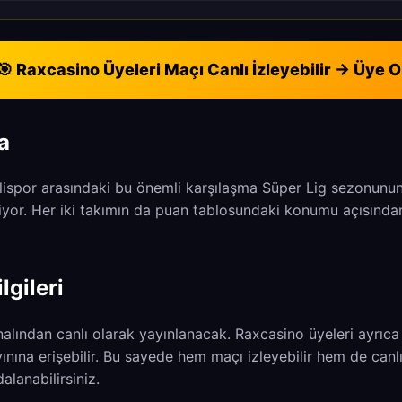
🎯 Raxcasino Üyeleri Maçı Canlı İzleyebilir → Üye O
a
ispor arasındaki bu önemli karşılaşma Süper Lig sezonunun
iliyor. Her iki takımın da puan tablosundaki konumu açısınd
lgileri
lından canlı olarak yayınlanacak. Raxcasino üyeleri ayrıca
yınına erişebilir. Bu sayede hem maçı izleyebilir hem de canl
lanabilirsiniz.