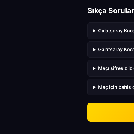
Sıkça Sorula
Galatsaray Koca
Galatsaray Koca
Maçı şifresiz iz
Maç için bahis 