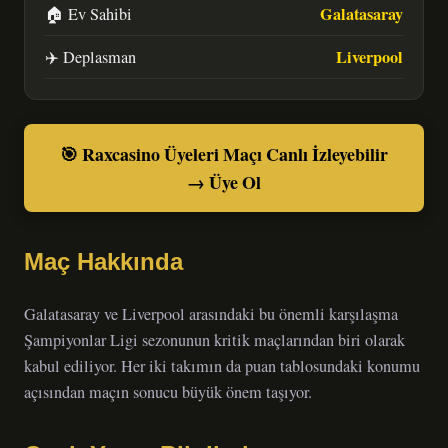
Galatasaray
🏠 Ev Sahibi
Liverpool
✈️ Deplasman
🎯 Raxcasino Üyeleri Maçı Canlı İzleyebilir
→ Üye Ol
Maç Hakkında
Galatasaray ve Liverpool arasındaki bu önemli karşılaşma
Şampiyonlar Ligi sezonunun kritik maçlarından biri olarak
kabul ediliyor. Her iki takımın da puan tablosundaki konumu
açısından maçın sonucu büyük önem taşıyor.