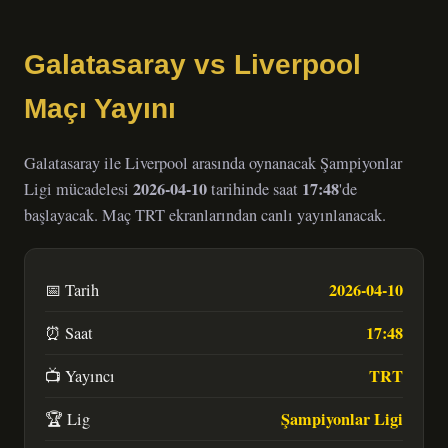
Galatasaray vs Liverpool
Maçı Yayını
Galatasaray ile Liverpool arasında oynanacak Şampiyonlar
2026-04-10
17:48
Ligi mücadelesi
tarihinde saat
'de
başlayacak. Maç TRT ekranlarından canlı yayınlanacak.
2026-04-10
📅 Tarih
17:48
⏰ Saat
TRT
📺 Yayıncı
Şampiyonlar Ligi
🏆 Lig