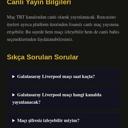
Canlı Yayın Bilgileri
Maç TRT kanalından canlı olarak yayınlanacak. Raxcasino
üyeleri ayrıca platform üzerinden lisanslı canlı maç yayınına
erişebilir. Bu sayede hem maçı izleyebilir hem de canlı bahis
seçeneklerinden faydalanabilirsiniz.
Sıkça Sorulan Sorular
Galatasaray Liverpool maçı saat kaçta?
Galatasaray Liverpool maçı hangi kanalda
yayınlanacak?
Maçı şifresiz izleyebilir miyim?