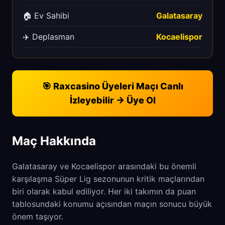
🏠 Ev Sahibi
Galatasaray
✈️ Deplasman
Kocaelispor
🎯 Raxcasino Üyeleri Maçı Canlı
İzleyebilir → Üye Ol
Maç Hakkında
Galatasaray ve Kocaelispor arasındaki bu önemli
karşılaşma Süper Lig sezonunun kritik maçlarından
biri olarak kabul ediliyor. Her iki takımın da puan
tablosundaki konumu açısından maçın sonucu büyük
önem taşıyor.