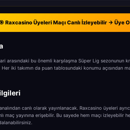
🎯 Raxcasino Üyeleri Maçı Canlı İzleyebilir → Üye O
a
ri arasındaki bu önemli karşılaşma Süper Lig sezonunun kri
r. Her iki takımın da puan tablosundaki konumu açısından 
lgileri
nalından canlı olarak yayınlanacak. Raxcasino üyeleri ayrı
nlı maç yayınına erişebilir. Bu sayede hem maçı izleyebilir h
lanabilirsiniz.