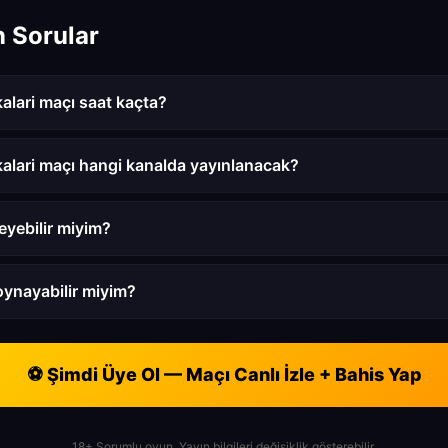
n Sorular
lari maçı saat kaçta?
alari maçı hangi kanalda yayınlanacak?
leyebilir miyim?
oynayabilir miyim?
⚽ Şimdi Üye Ol — Maçı Canlı İzle + Bahis Yap
18+ Sorumlu oyun. Yayın bilgileri değişiklik gösterebilir.