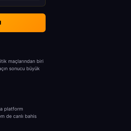
l
tik maçlarından biri
maçın sonucu büyük
ca platform
em de canlı bahis