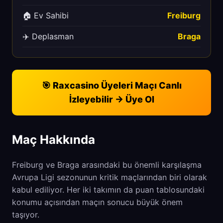
🏠 Ev Sahibi
Freiburg
✈️ Deplasman
Braga
🎯 Raxcasino Üyeleri Maçı Canlı
İzleyebilir → Üye Ol
Maç Hakkında
Freiburg ve Braga arasındaki bu önemli karşılaşma
Avrupa Ligi sezonunun kritik maçlarından biri olarak
kabul ediliyor. Her iki takımın da puan tablosundaki
konumu açısından maçın sonucu büyük önem
taşıyor.