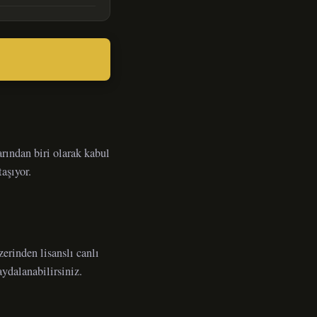
rından biri olarak kabul
aşıyor.
erinden lisanslı canlı
ydalanabilirsiniz.