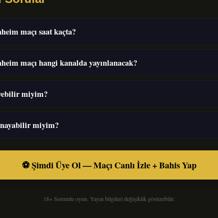
heim maçı saat kaçta?
nheim maçı hangi kanalda yayınlanacak?
eyebilir miyim?
ynayabilir miyim?
⚽ Şimdi Üye Ol — Maçı Canlı İzle + Bahis Yap
18+ Sorumlu oyun. Yayın bilgileri değişiklik gösterebilir.