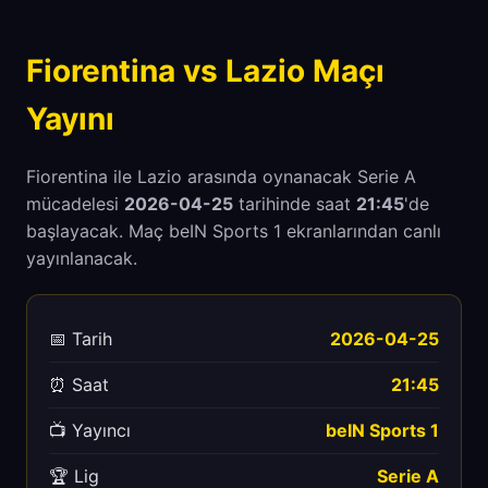
Fiorentina vs Lazio Maçı
Yayını
Fiorentina ile Lazio arasında oynanacak Serie A
mücadelesi
2026-04-25
tarihinde saat
21:45
'de
başlayacak. Maç beIN Sports 1 ekranlarından canlı
yayınlanacak.
📅 Tarih
2026-04-25
⏰ Saat
21:45
📺 Yayıncı
beIN Sports 1
🏆 Lig
Serie A