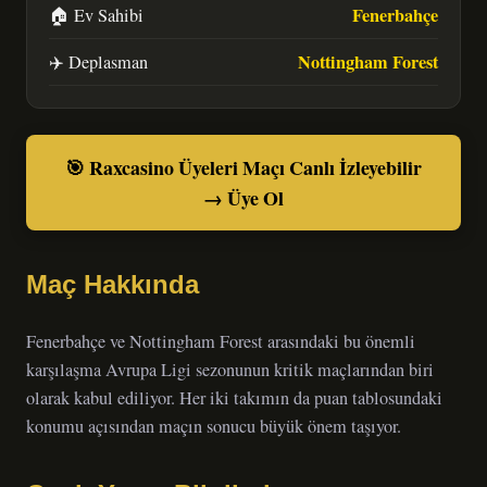
Fenerbahçe
🏠 Ev Sahibi
Nottingham Forest
✈️ Deplasman
🎯 Raxcasino Üyeleri Maçı Canlı İzleyebilir
→ Üye Ol
Maç Hakkında
Fenerbahçe ve Nottingham Forest arasındaki bu önemli
karşılaşma Avrupa Ligi sezonunun kritik maçlarından biri
olarak kabul ediliyor. Her iki takımın da puan tablosundaki
konumu açısından maçın sonucu büyük önem taşıyor.