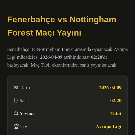
Fenerbahçe vs Nottingham
Forest Maçı Yayını
Fenerbahçe ile Nottingham Forest arasında oynanacak Avrupa
2026-04-09
02:20
Ligi mücadelesi
tarihinde saat
'de
başlayacak. Maç Tabii ekranlarından canlı yayınlanacak.
2026-04-09
📅 Tarih
02:20
⏰ Saat
Tabii
📺 Yayıncı
Avrupa Ligi
🏆 Lig