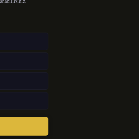
anabilirsiniz.