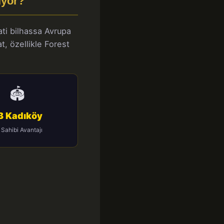
ıyor?
ti bilhassa Avrupa
t, özellikle Forest
🏟️
B Kadıköy
 Sahibi Avantajı