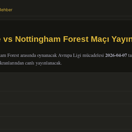
Rehber
 vs Nottingham Forest Maçı Yayın
2026-04-07
ham Forest arasında oynanacak Avrupa Ligi mücadelesi
ta
kranlarından canlı yayınlanacak.