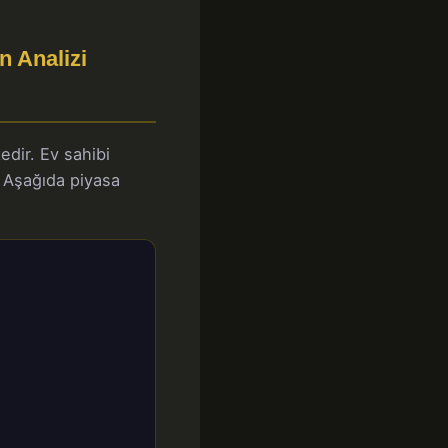
n Analizi
edir. Ev sahibi
. Aşağıda piyasa