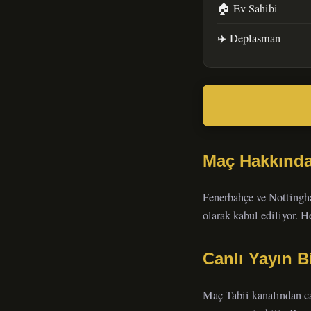
🏠 Ev Sahibi
✈️ Deplasman
Maç Hakkınd
Fenerbahçe ve Nottingha
olarak kabul ediliyor. 
Canlı Yayın Bi
Maç Tabii kanalından ca