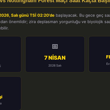
s Nottingham Forest Maçı Saat Kaçta Başl
2026, Salı günü TSİ 02:20'de
başlayacak. Bu gece geç saa
ından önemlidir; zira deplasman yorgunluğu ve biyolojik saa
bilir.
📅
F
7 NİSAN
Ev
ç
2026 Salı
gi
sı