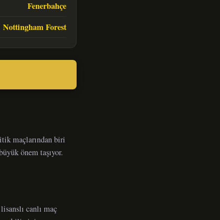
Fenerbahçe
Nottingham Forest
tik maçlarından biri
 büyük önem taşıyor.
lisanslı canlı maç