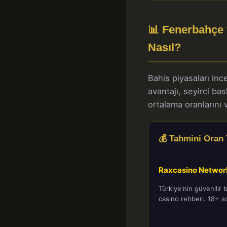
📊 Fenerbahçe 
Nasıl?
Bahis piyasaları inc
avantajı, seyirci ba
ortalama oranlarını v
💰 Tahmini Oran 
Raxcasino Networ
Türkiye'nin güvenilir 
casino rehberi. 18+ 