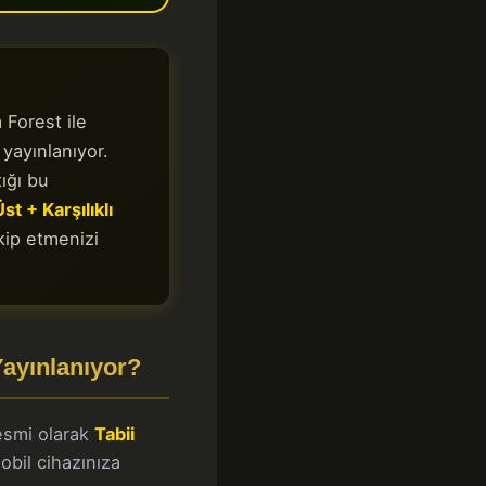
Forest ile
yayınlanıyor.
ığı bu
t + Karşılıklı
kip etmenizi
ayınlanıyor?
resmi olarak
Tabii
obil cihazınıza