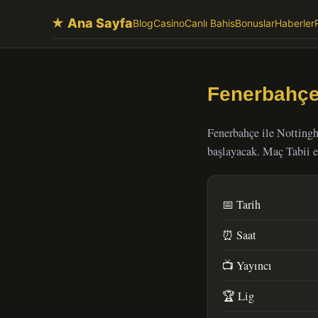
★ Ana Sayfa
Blog
Casino
Canlı Bahis
Bonuslar
Haberler
Fenerbahçe
Fenerbahçe ile Notting
başlayacak. Maç Tabii e
📅 Tarih
⏰ Saat
📺 Yayıncı
🏆 Lig