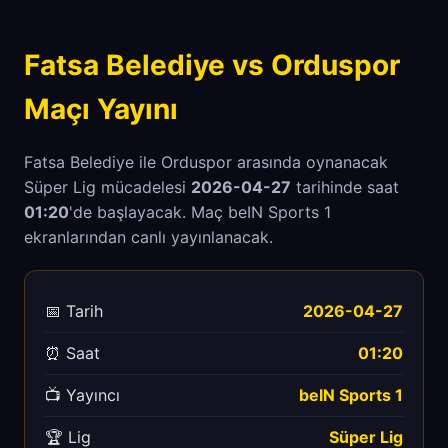
Fatsa Belediye vs Orduspor
Maçı Yayını
Fatsa Belediye ile Orduspor arasında oynanacak
Süper Lig mücadelesi
2026-04-27
tarihinde saat
01:20
'de başlayacak. Maç beIN Sports 1
ekranlarından canlı yayınlanacak.
📅 Tarih
2026-04-27
⏰ Saat
01:20
📺 Yayıncı
beIN Sports 1
🏆 Lig
Süper Lig