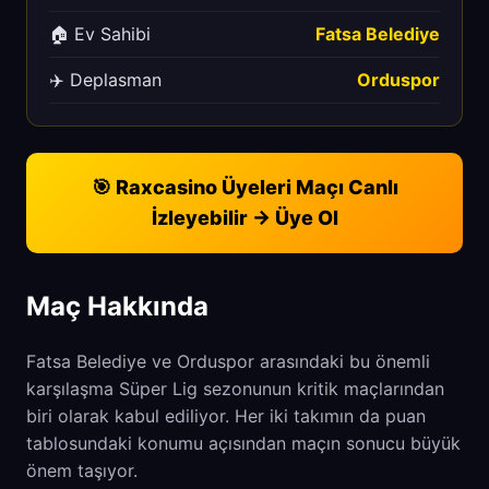
🏠 Ev Sahibi
Fatsa Belediye
✈️ Deplasman
Orduspor
🎯 Raxcasino Üyeleri Maçı Canlı
İzleyebilir → Üye Ol
Maç Hakkında
Fatsa Belediye ve Orduspor arasındaki bu önemli
karşılaşma Süper Lig sezonunun kritik maçlarından
biri olarak kabul ediliyor. Her iki takımın da puan
tablosundaki konumu açısından maçın sonucu büyük
önem taşıyor.