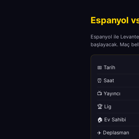
Espanyol v
Espanyol ile Levant
başlayacak. Maç beIN
📅 Tarih
⏰ Saat
📺 Yayıncı
🏆 Lig
🏠 Ev Sahibi
✈️ Deplasman