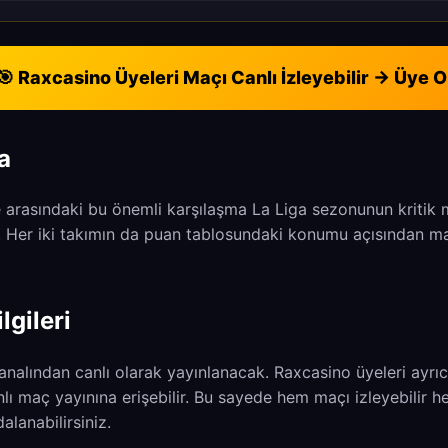
🎯 Raxcasino Üyeleri Maçı Canlı İzleyebilir → Üye O
a
arasındaki bu önemli karşılaşma La Liga sezonunun kritik m
r. Her iki takımın da puan tablosundaki konumu açısından 
lgileri
nalından canlı olarak yayınlanacak. Raxcasino üyeleri ayrı
nlı maç yayınına erişebilir. Bu sayede hem maçı izleyebilir h
lanabilirsiniz.