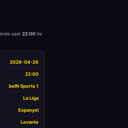
hinde saat
22:00
'de
2026-04-26
22:00
beIN Sports 1
La Liga
Espanyol
Levante