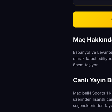
Maç Hakkınd
Espanyol ve Levante 
olarak kabul ediliyo
önem taşıyor.
Canlı Yayın Bi
Maç beIN Sports 1 ka
üzerinden lisanslı ca
seçeneklerinden fayda