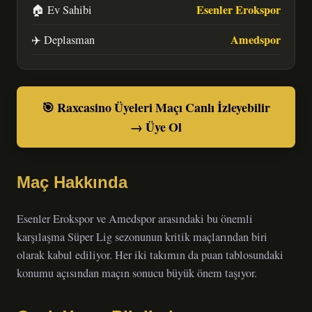
Esenler Erokspor
🏠 Ev Sahibi
Amedspor
✈️ Deplasman
🎯 Raxcasino Üyeleri Maçı Canlı İzleyebilir
→ Üye Ol
Maç Hakkında
Esenler Erokspor ve Amedspor arasındaki bu önemli
karşılaşma Süper Lig sezonunun kritik maçlarından biri
olarak kabul ediliyor. Her iki takımın da puan tablosundaki
konumu açısından maçın sonucu büyük önem taşıyor.