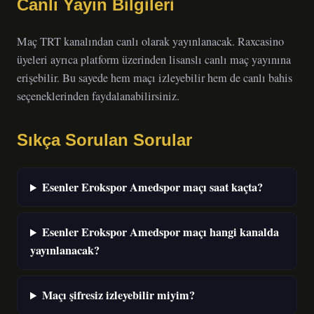
Canlı Yayın Bilgileri
Maç TRT kanalından canlı olarak yayınlanacak. Raxcasino
üyeleri ayrıca platform üzerinden lisanslı canlı maç yayınına
erişebilir. Bu sayede hem maçı izleyebilir hem de canlı bahis
seçeneklerinden faydalanabilirsiniz.
Sıkça Sorulan Sorular
Esenler Erokspor Amedspor maçı saat kaçta?
Esenler Erokspor Amedspor maçı hangi kanalda
yayınlanacak?
Maçı şifresiz izleyebilir miyim?