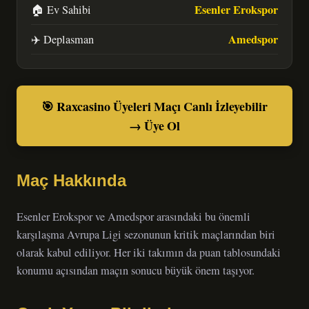
Esenler Erokspor
🏠 Ev Sahibi
Amedspor
✈️ Deplasman
🎯 Raxcasino Üyeleri Maçı Canlı İzleyebilir
→ Üye Ol
Maç Hakkında
Esenler Erokspor ve Amedspor arasındaki bu önemli
karşılaşma Avrupa Ligi sezonunun kritik maçlarından biri
olarak kabul ediliyor. Her iki takımın da puan tablosundaki
konumu açısından maçın sonucu büyük önem taşıyor.