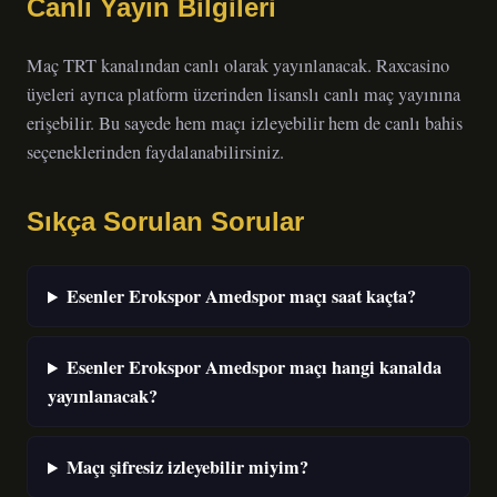
Canlı Yayın Bilgileri
Maç TRT kanalından canlı olarak yayınlanacak. Raxcasino
üyeleri ayrıca platform üzerinden lisanslı canlı maç yayınına
erişebilir. Bu sayede hem maçı izleyebilir hem de canlı bahis
seçeneklerinden faydalanabilirsiniz.
Sıkça Sorulan Sorular
Esenler Erokspor Amedspor maçı saat kaçta?
Esenler Erokspor Amedspor maçı hangi kanalda
yayınlanacak?
Maçı şifresiz izleyebilir miyim?