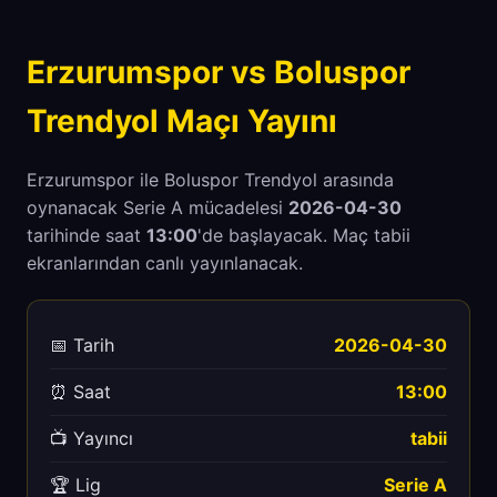
Erzurumspor vs Boluspor
Trendyol Maçı Yayını
Erzurumspor ile Boluspor Trendyol arasında
oynanacak Serie A mücadelesi
2026-04-30
tarihinde saat
13:00
'de başlayacak. Maç tabii
ekranlarından canlı yayınlanacak.
📅 Tarih
2026-04-30
⏰ Saat
13:00
📺 Yayıncı
tabii
🏆 Lig
Serie A