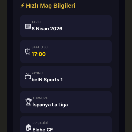
⚡ Hızlı Maç Bilgileri
TARIH
📅
8 Nisan 2026
SAAT (TSİ)
⏰
17:00
YAYINCI
📺
beIN Sports 1
TURNUVA
🏆
İspanya La Liga
EV SAHIBI
🏠
Elche CF