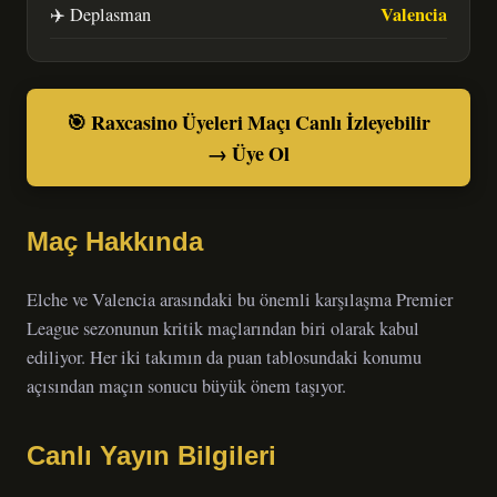
Valencia
✈️ Deplasman
🎯 Raxcasino Üyeleri Maçı Canlı İzleyebilir
→ Üye Ol
Maç Hakkında
Elche ve Valencia arasındaki bu önemli karşılaşma Premier
League sezonunun kritik maçlarından biri olarak kabul
ediliyor. Her iki takımın da puan tablosundaki konumu
açısından maçın sonucu büyük önem taşıyor.
Canlı Yayın Bilgileri