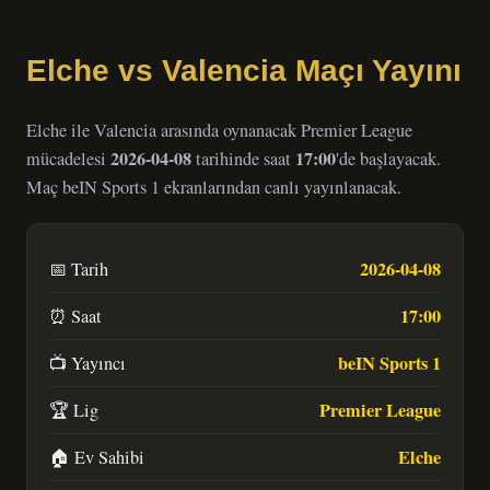
Elche vs Valencia Maçı Yayını
Elche ile Valencia arasında oynanacak Premier League
2026-04-08
17:00
mücadelesi
tarihinde saat
'de başlayacak.
Maç beIN Sports 1 ekranlarından canlı yayınlanacak.
2026-04-08
📅 Tarih
17:00
⏰ Saat
beIN Sports 1
📺 Yayıncı
Premier League
🏆 Lig
Elche
🏠 Ev Sahibi