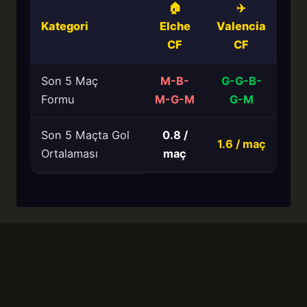
🏠
✈️
Kategori
Elche
Valencia
CF
CF
Son 5 Maç
M-B-
G-G-B-
Formu
M-G-M
G-M
Son 5 Maçta Gol
0.8 /
1.6 / maç
Ortalaması
maç