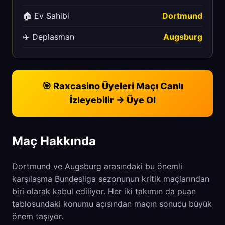
🏠 Ev Sahibi
Dortmund
✈️ Deplasman
Augsburg
🎯 Raxcasino Üyeleri Maçı Canlı
İzleyebilir → Üye Ol
Maç Hakkında
Dortmund ve Augsburg arasındaki bu önemli
karşılaşma Bundesliga sezonunun kritik maçlarından
biri olarak kabul ediliyor. Her iki takımın da puan
tablosundaki konumu açısından maçın sonucu büyük
önem taşıyor.