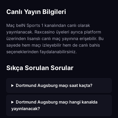
Canlı Yayın Bilgileri
Maç beIN Sports 1 kanalından canlı olarak
yayınlanacak. Raxcasino üyeleri ayrıca platform
üzerinden lisanslı canlı maç yayınına erişebilir. Bu
sayede hem maçı izleyebilir hem de canlı bahis
seçeneklerinden faydalanabilirsiniz.
Sıkça Sorulan Sorular
Dortmund Augsburg maçı saat kaçta?
Dortmund Augsburg maçı hangi kanalda
yayınlanacak?