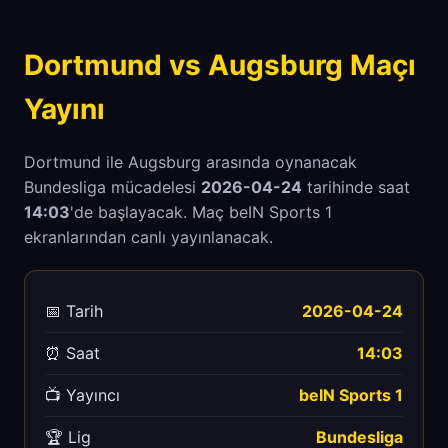
Dortmund vs Augsburg Maçı
Yayını
Dortmund ile Augsburg arasında oynanacak
Bundesliga mücadelesi
2026-04-24
tarihinde saat
14:03
'de başlayacak. Maç beIN Sports 1
ekranlarından canlı yayınlanacak.
📅 Tarih
2026-04-24
⏰ Saat
14:03
📺 Yayıncı
beIN Sports 1
🏆 Lig
Bundesliga