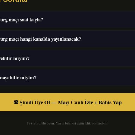
rg maçı saat kaçta?
rg maçı hangi kanalda yayınlanacak?
eyebilir miyim?
ynayabilir miyim?
⚽ Şimdi Üye Ol — Maçı Canlı İzle + Bahis Yap
18+ Sorumlu oyun. Yayın bilgileri değişiklik gösterebilir.