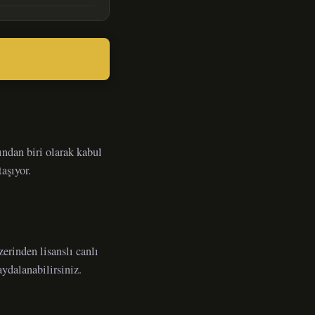
ndan biri olarak kabul
aşıyor.
erinden lisanslı canlı
ydalanabilirsiniz.