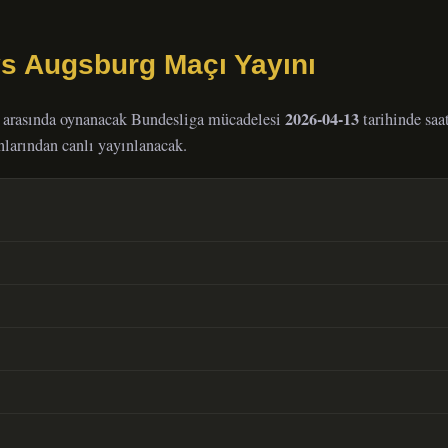
s Augsburg Maçı Yayını
2026-04-13
 arasında oynanacak Bundesliga mücadelesi
tarihinde saa
larından canlı yayınlanacak.