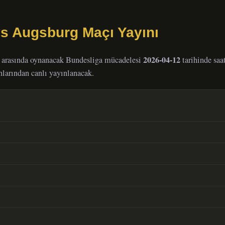
s Augsburg Maçı Yayını
2026-04-12
 arasında oynanacak Bundesliga mücadelesi
tarihinde saa
larından canlı yayınlanacak.