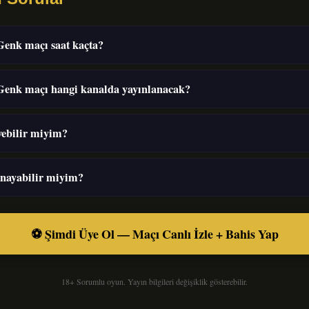
enk maçı saat kaçta?
enk maçı hangi kanalda yayınlanacak?
eyebilir miyim?
ynayabilir miyim?
⚽ Şimdi Üye Ol — Maçı Canlı İzle + Bahis Yap
18+ Sorumlu oyun. Yayın bilgileri değişiklik gösterebilir.