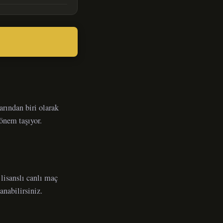
rından biri olarak
önem taşıyor.
lisanslı canlı maç
anabilirsiniz.