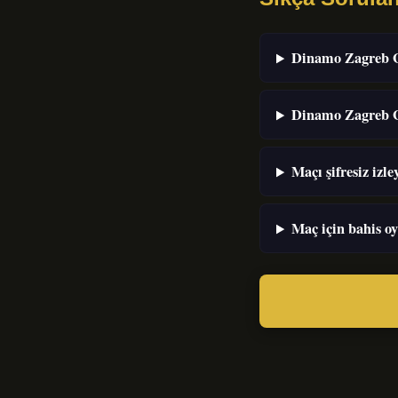
Dinamo Zagreb G
Dinamo Zagreb G
Maçı şifresiz izl
Maç için bahis o