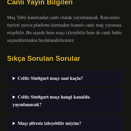
Canlı Yayın Bilgileri
Maç Tabii kanalından canlı olarak yayınlanacak. Raxcasino
üyeleri ayrıca platform üzerinden lisanslı canlı maç yayınına
erişebilir. Bu sayede hem maçı izleyebilir hem de canlı bahis
seçeneklerinden faydalanabilirsiniz.
Sıkça Sorulan Sorular
Celtic Stuttgart maçı saat kaçta?
Celtic Stuttgart maçı hangi kanalda
yayınlanacak?
Maçı şifresiz izleyebilir miyim?