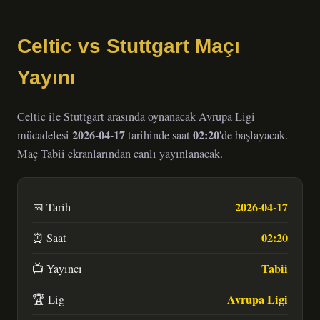
Celtic vs Stuttgart Maçı
Yayını
Celtic ile Stuttgart arasında oynanacak Avrupa Ligi
2026-04-17
02:20
mücadelesi
tarihinde saat
'de başlayacak.
Maç Tabii ekranlarından canlı yayınlanacak.
2026-04-17
📅 Tarih
02:20
⏰ Saat
Tabii
📺 Yayıncı
Avrupa Ligi
🏆 Lig