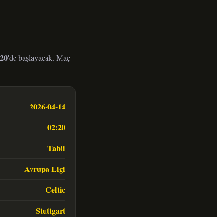
:20
'de başlayacak. Maç
2026-04-14
02:20
Tabii
Avrupa Ligi
Celtic
Stuttgart