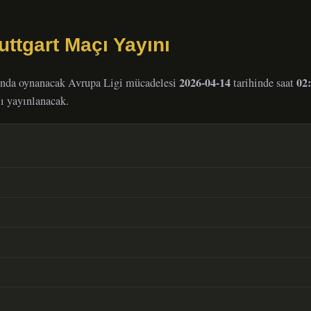
uttgart Maçı Yayını
2026-04-14
02
asında oynanacak Avrupa Ligi mücadelesi
tarihinde saat
lı yayınlanacak.