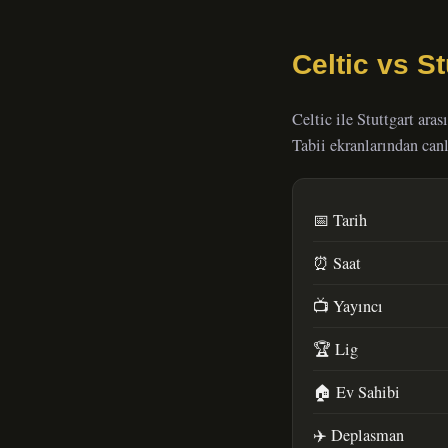
Celtic vs St
Celtic ile Stuttgart ar
Tabii ekranlarından can
📅 Tarih
⏰ Saat
📺 Yayıncı
🏆 Lig
🏠 Ev Sahibi
✈️ Deplasman