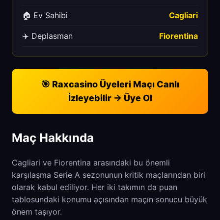
🏠 Ev Sahibi
Cagliari
✈️ Deplasman
Fiorentina
🎯 Raxcasino Üyeleri Maçı Canlı
İzleyebilir → Üye Ol
Maç Hakkında
Cagliari ve Fiorentina arasındaki bu önemli
karşılaşma Serie A sezonunun kritik maçlarından biri
olarak kabul ediliyor. Her iki takımın da puan
tablosundaki konumu açısından maçın sonucu büyük
önem taşıyor.