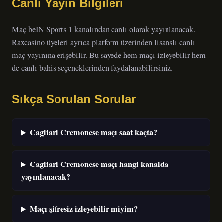
Canlı Yayın Bilgileri
Maç beIN Sports 1 kanalından canlı olarak yayınlanacak.
Raxcasino üyeleri ayrıca platform üzerinden lisanslı canlı
maç yayınına erişebilir. Bu sayede hem maçı izleyebilir hem
de canlı bahis seçeneklerinden faydalanabilirsiniz.
Sıkça Sorulan Sorular
Cagliari Cremonese maçı saat kaçta?
Cagliari Cremonese maçı hangi kanalda
yayınlanacak?
Maçı şifresiz izleyebilir miyim?