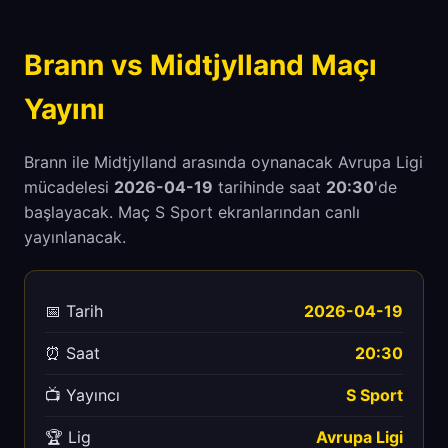
Brann vs Midtjylland Maçı
Yayını
Brann ile Midtjylland arasında oynanacak Avrupa Ligi
mücadelesi
2026-04-19
tarihinde saat
20:30
'de
başlayacak. Maç S Sport ekranlarından canlı
yayınlanacak.
📅 Tarih
2026-04-19
⏰ Saat
20:30
📺 Yayıncı
S Sport
🏆 Lig
Avrupa Ligi