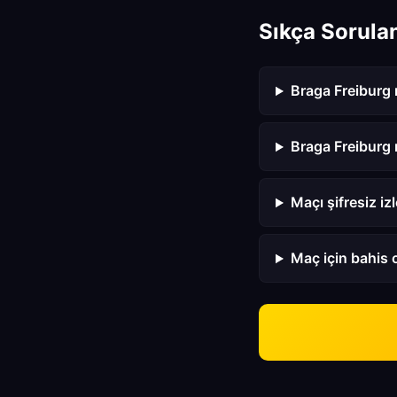
Sıkça Sorula
Braga Freiburg 
Braga Freiburg
Maçı şifresiz iz
Maç için bahis 