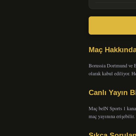
Maç Hakkınd
Borussia Dortmund ve B
olarak kabul ediliyor. 
Canlı Yayın Bi
Maç beIN Sports 1 kanal
maç yayınına erişebilir.
Sıkça Sorulan