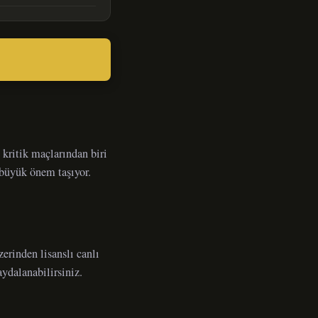
ritik maçlarından biri
 büyük önem taşıyor.
erinden lisanslı canlı
ydalanabilirsiniz.