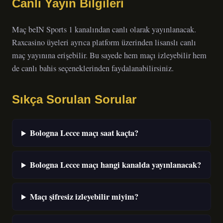
Canlı Yayın Bilgileri
Maç beIN Sports 1 kanalından canlı olarak yayınlanacak.
Raxcasino üyeleri ayrıca platform üzerinden lisanslı canlı
maç yayınına erişebilir. Bu sayede hem maçı izleyebilir hem
de canlı bahis seçeneklerinden faydalanabilirsiniz.
Sıkça Sorulan Sorular
Bologna Lecce maçı saat kaçta?
Bologna Lecce maçı hangi kanalda yayınlanacak?
Maçı şifresiz izleyebilir miyim?