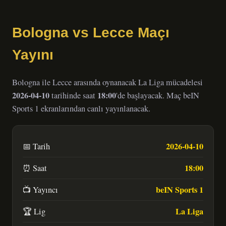
Bologna vs Lecce Maçı
Yayını
Bologna ile Lecce arasında oynanacak La Liga mücadelesi
2026-04-10
18:00
tarihinde saat
'de başlayacak. Maç beIN
Sports 1 ekranlarından canlı yayınlanacak.
2026-04-10
📅 Tarih
18:00
⏰ Saat
beIN Sports 1
📺 Yayıncı
La Liga
🏆 Lig