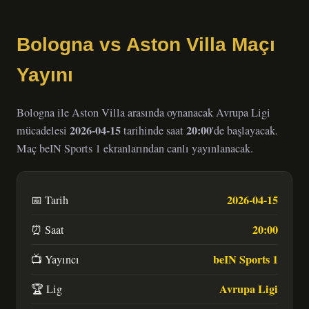
Bologna vs Aston Villa Maçı
Yayını
Bologna ile Aston Villa arasında oynanacak Avrupa Ligi
2026-04-15
20:00
mücadelesi
tarihinde saat
'de başlayacak.
Maç beIN Sports 1 ekranlarından canlı yayınlanacak.
2026-04-15
📅 Tarih
20:00
⏰ Saat
beIN Sports 1
📺 Yayıncı
Avrupa Ligi
🏆 Lig