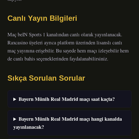
Canlı Yayın Bilgileri
Maç beIN Sports 1 kanalından canlı olarak yayınlanacak.
Raxcasino üyeleri ayrıca platform üzerinden lisanslı canlı
maç yayınına erişebilir. Bu sayede hem maçı izleyebilir hem
de canlı bahis seçeneklerinden faydalanabilirsiniz.
Sıkça Sorulan Sorular
Bayern Münih Real Madrid maçı saat kaçta?
Bayern Münih Real Madrid maçı hangi kanalda
yayınlanacak?