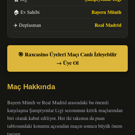
Bayern Münih
🏠 Ev Sahibi
Real Madrid
✈️ Deplasman
🎯 Raxcasino Üyeleri Maçı Canlı İzleyebilir
→ Üye Ol
Maç Hakkında
Bayern Münih ve Real Madrid arasındaki bu önemli
karşılaşma Şampiyonlar Ligi sezonunun kritik maçlarından
biri olarak kabul ediliyor. Her iki takımın da puan
tablosundaki konumu açısından maçın sonucu büyük önem
taşıyor.