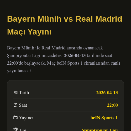
Bayern Münih vs Real Madrid
Maçı Yayını
Bayern Münih ile Real Madrid arasında oynanacak
2026-04-13
Şampiyonlar Ligi mücadelesi
tarihinde saat
22:00
'de başlayacak. Maç beIN Sports 1 ekranlarından canlı
yayınlanacak.
2026-04-13
📅 Tarih
22:00
⏰ Saat
beIN Sports 1
📺 Yayıncı
Şampiyonlar Ligi
🏆 Lig