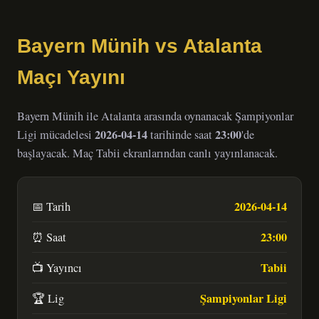
Bayern Münih vs Atalanta
Maçı Yayını
Bayern Münih ile Atalanta arasında oynanacak Şampiyonlar
2026-04-14
23:00
Ligi mücadelesi
tarihinde saat
'de
başlayacak. Maç Tabii ekranlarından canlı yayınlanacak.
2026-04-14
📅 Tarih
23:00
⏰ Saat
Tabii
📺 Yayıncı
Şampiyonlar Ligi
🏆 Lig