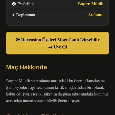
Bayern Münih
🏠 Ev Sahibi
Atalanta
✈️ Deplasman
🎯 Raxcasino Üyeleri Maçı Canlı İzleyebilir
→ Üye Ol
Maç Hakkında
Bayern Münih ve Atalanta arasındaki bu önemli karşılaşma
Şampiyonlar Ligi sezonunun kritik maçlarından biri olarak
kabul ediliyor. Her iki takımın da puan tablosundaki konumu
açısından maçın sonucu büyük önem taşıyor.