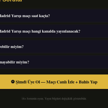
adrid Yarışı maçı saat kaçta?
adrid Yarışı maçı hangi kanalda yayınlanacak?
eyebilir miyim?
ynayabilir miyim?
⚽ Şimdi Üye Ol — Maçı Canlı İzle + Bahis Yap
18+ Sorumlu oyun. Yayın bilgileri değişiklik gösterebilir.