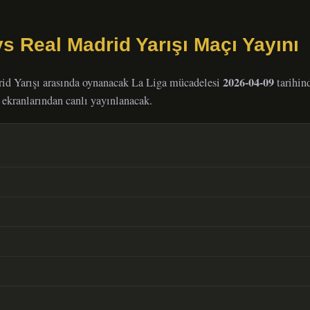
s Real Madrid Yarışı Maçı Yayını
2026-04-09
rid Yarışı arasında oynanacak La Liga mücadelesi
tarihin
ekranlarından canlı yayınlanacak.