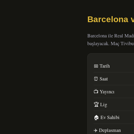
Barcelona v
Barcelona ile Real Mad
başlayacak. Maç Tivibu 
📅 Tarih
⏰ Saat
📺 Yayıncı
🏆 Lig
🏠 Ev Sahibi
✈️ Deplasman