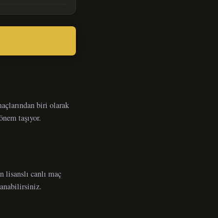
açlarından biri olarak
önem taşıyor.
n lisanslı canlı maç
anabilirsiniz.