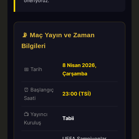
öneriyoruz.
📡 Maç Yayın ve Zaman
Bilgileri
8 Nisan 2026,
📅 Tarih
Çarşamba
⏰ Başlangıç
23:00 (TSİ)
Saati
📺 Yayıncı
Tabii
Kuruluş
UEFA Şampiyonlar