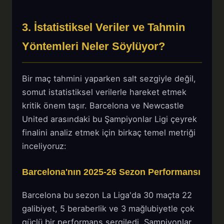
3. İstatistiksel Veriler ve Tahmin
Yöntemleri Neler Söylüyor?
Bir maç tahmini yaparken salt sezgiyle değil,
somut istatistiksel verilerle hareket etmek
kritik önem taşır. Barcelona ve Newcastle
United arasındaki bu Şampiyonlar Ligi çeyrek
finalini analiz etmek için birkaç temel metriği
inceliyoruz:
Barcelona'nın 2025-26 Sezon Performansı
Barcelona bu sezon La Liga'da 30 maçta 22
galibiyet, 5 beraberlik ve 3 mağlubiyetle çok
güçlü bir performans sergiledi. Şampiyonlar