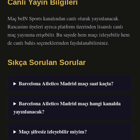
Canlı Yayın Bilgileri
Maç beIN Sports kanalından canlı olarak yayınlanacak.
Raxcasino üyeleri ayrıca platform üzerinden lisanslı canlı
maç yayınına erişebilir. Bu sayede hem maçı izleyebilir hem
de canlı bahis seçeneklerinden faydalanabilirsiniz.
Sıkça Sorulan Sorular
Barcelona Atletico Madrid maçı saat kaçta?
Barcelona Atletico Madrid maçı hangi kanalda
yayınlanacak?
Maçı şifresiz izleyebilir miyim?