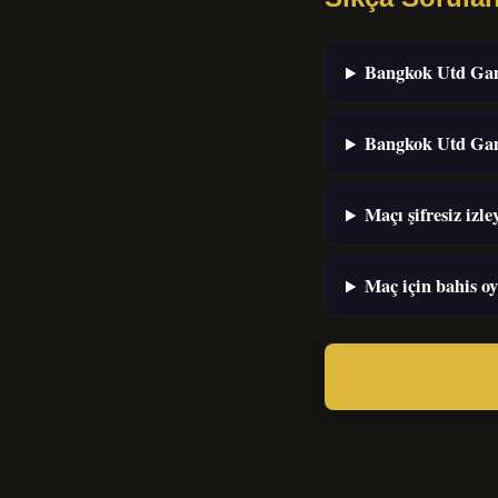
Bangkok Utd Gam
Bangkok Utd Gam
Maçı şifresiz izl
Maç için bahis o