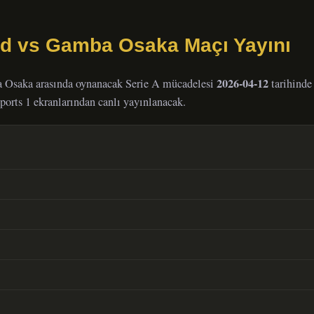
d vs Gamba Osaka Maçı Yayını
2026-04-12
 Osaka arasında oynanacak Serie A mücadelesi
tarihinde
orts 1 ekranlarından canlı yayınlanacak.