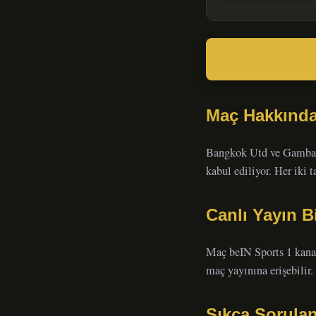
Maç Hakkınd
Bangkok Utd ve Gamba O
kabul ediliyor. Her iki
Canlı Yayın Bi
Maç beIN Sports 1 kanal
maç yayınına erişebilir.
Sıkça Sorulan