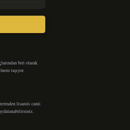
arından biri olarak
önem taşıyor.
erinden lisanslı canlı
ydalanabilirsiniz.