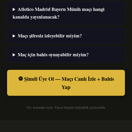
Atletico Madrid Bayern Münih maçı hangi
kanalda yayınlanacak?
Maçı şifresiz izleyebilir miyim?
Maç için bahis oynayabilir miyim?
⚽ Şimdi Üye Ol — Maçı Canlı İzle + Bahis
Yap
18+ Sorumlu oyun. Yayın bilgileri değişiklik gösterebilir.