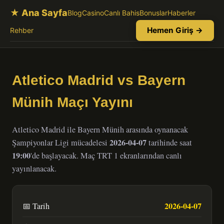
★ Ana Sayfa
Blog
Casino
Canlı Bahis
Bonuslar
Haberler
Hemen Giriş →
Rehber
Atletico Madrid vs Bayern
Münih Maçı Yayını
Atletico Madrid ile Bayern Münih arasında oynanacak
2026-04-07
Şampiyonlar Ligi mücadelesi
tarihinde saat
19:00
'de başlayacak. Maç TRT 1 ekranlarından canlı
yayınlanacak.
2026-04-07
📅 Tarih