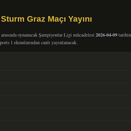
 Sturm Graz Maçı Yayını
2026-04-09
z arasında oynanacak Şampiyonlar Ligi mücadelesi
tarihi
orts 1 ekranlarından canlı yayınlanacak.