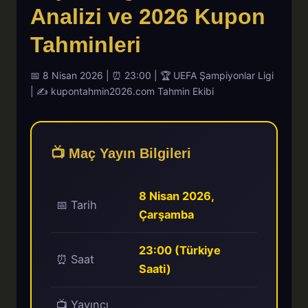
Analizi ve 2026 Kupon
Tahminleri
📅 8 Nisan 2026 | ⏰ 23:00 | 🏆 UEFA Şampiyonlar Ligi
| ✍️ kupontahmin2026.com Tahmin Ekibi
📺 Maç Yayın Bilgileri
8 Nisan 2026,
📅 Tarih
Çarşamba
23:00 (Türkiye
⏰ Saat
Saati)
📺 Yayıncı