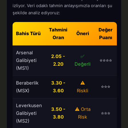
izliyor. Veri odaklı tahmin anlayışımızla oranları şu
şekilde analiz ediyoruz:
Tahmini
Değer
Bahis Türü
Öneri
Oran
Puanı
Arsenal
2.05 -
✅
Galibiyeti
⭐⭐⭐⭐
2.20
Değerli
(MS1)
Beraberlik
3.30 -
⚠️
⭐⭐⭐
(MSX)
3.60
Riskli
Leverkusen
3.50 -
⚠️ Orta
Galibiyeti
⭐⭐⭐
3.80
Risk
(MS2)