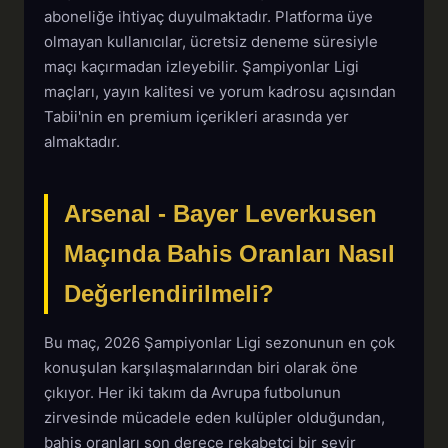
aboneliğe ihtiyaç duyulmaktadır. Platforma üye
olmayan kullanıcılar, ücretsiz deneme süresiyle
maçı kaçırmadan izleyebilir. Şampiyonlar Ligi
maçları, yayın kalitesi ve yorum kadrosu açısından
Tabii'nin en premium içerikleri arasında yer
almaktadır.
Arsenal - Bayer Leverkusen
Maçında Bahis Oranları Nasıl
Değerlendirilmeli?
Bu maç, 2026 Şampiyonlar Ligi sezonunun en çok
konuşulan karşılaşmalarından biri olarak öne
çıkıyor. Her iki takım da Avrupa futbolunun
zirvesinde mücadele eden kulüpler olduğundan,
bahis oranları son derece rekabetçi bir seyir