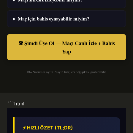
Maç için bahis oynayabilir miyim?
⚽ Şimdi Üye Ol — Maçı Canlı İzle + Bahis
Yap
18+ Sorumlu oyun. Yayın bilgileri değişiklik gösterebilir.
```html
⚡ HIZLI ÖZET (TL;DR)