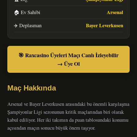
Arsenal
🏠 Ev Sahibi
Bayer Leverkusen
✈️ Deplasman
🎯 Raxcasino Üyeleri Maçı Canlı İzleyebilir
→ Üye Ol
Maç Hakkında
Arsenal ve Bayer Leverkusen arasındaki bu önemli karşılaşma
Şampiyonlar Ligi sezonunun kritik maçlarından biri olarak
kabul ediliyor. Her iki takımın da puan tablosundaki konumu
açısından maçın sonucu büyük önem taşıyor.