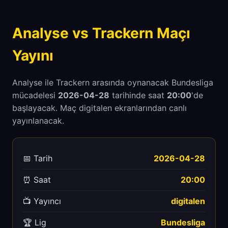
Analyse vs Trackern Maçı
Yayını
Analyse ile Trackern arasında oynanacak Bundesliga
mücadelesi
2026-04-28
tarihinde saat
20:00
'de
başlayacak. Maç digitalen ekranlarından canlı
yayınlanacak.
📅 Tarih
2026-04-28
⏰ Saat
20:00
📺 Yayıncı
digitalen
🏆 Lig
Bundesliga