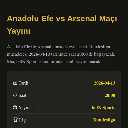
Anadolu Efe vs Arsenal Maçı
Yayını
Anadolu Efe ile Arsenal arasında oynanacak Bundesliga
2026-04-13
20:00
mücadelesi
tarihinde saat
'de başlayacak.
Maç beIN Sports ekranlarından canlı yayınlanacak.
2026-04-13
📅 Tarih
20:00
⏰ Saat
beIN Sports
📺 Yayıncı
Bundesliga
🏆 Lig