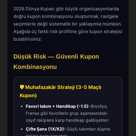
2026 Dünya Kupası gibi büyük organizasyonlarda
doğru kupon kombinasyonu oluşturmak, rastgele
seçimlerle değil sistematik bir yaklaşımla mümkün.
Aşağıda üç farklı risk profiline göre kupon stratejisi
bulabilirsiniz:
Düşük Risk — Güvenli Kupon
Kombinasyonu
🛡️ Muhafazakâr Strateji (3-5 Maçlı
Kupon)
Favori takım + Handikap (-1.5):
Brezilya,
Fransa gibi favorilerin grup aşamasındaki
zayıf rakiplere karşı handikap galibiyetleri
Çifte Şans (1X/X2):
Güçlü takımları düşme
riskine karşı korumak