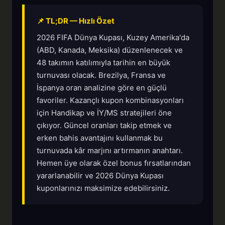
📌 TL;DR — Hızlı Özet
2026 FIFA Dünya Kupası, Kuzey Amerika'da
(ABD, Kanada, Meksika) düzenlenecek ve
48 takımın katılımıyla tarihin en büyük
turnuvası olacak. Brezilya, Fransa ve
İspanya oran analizine göre en güçlü
favoriler. Kazançlı kupon kombinasyonları
için Handikap ve İY/MS stratejileri öne
çıkıyor. Güncel oranları takip etmek ve
erken bahis avantajını kullanmak bu
turnuvada kâr marjını artırmanın anahtarı.
Hemen üye olarak özel bonus fırsatlarından
yararlanabilir ve 2026 Dünya Kupası
kuponlarınızı maksimize edebilirsiniz.