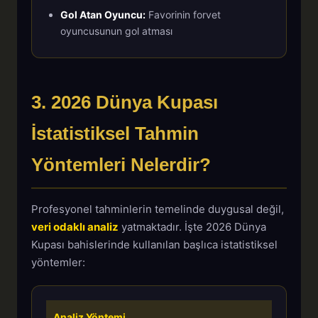
Gol Atan Oyuncu:
Favorinin forvet
oyuncusunun gol atması
3. 2026 Dünya Kupası
İstatistiksel Tahmin
Yöntemleri Nelerdir?
Profesyonel tahminlerin temelinde duygusal değil,
veri odaklı analiz
yatmaktadır. İşte 2026 Dünya
Kupası bahislerinde kullanılan başlıca istatistiksel
yöntemler:
Analiz Yöntemi