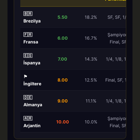
🇧🇷
5.50
18.2%
SF, SF, 1/4
Brezilya
🇫🇷
Şampiyon,
6.00
16.7%
Fransa
Final, SF
🇪🇸
7.00
14.3%
1/4, 1/8, 1/4
İspanya
🏴󠁧󠁢󠁥󠁮󠁧󠁿
8.00
12.5%
Final, SF, 1/4
İngiltere
🇩🇪
9.00
11.1%
1/4, 1/8, 1/4
Almanya
🇦🇷
Şampiyon,
10.00
10.0%
Arjantin
Final, SF